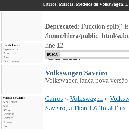
Carros, Marcas, Modelos da Volkswagen, Di
Deprecated
: Function split() i
/home/hlera/public_html/su
line
12
Site de Carros
Página Inicial
Dicas
BUSCA:
Orkut
Pesquisa personalizada
Fale Conosco
Volkswagen Saveiro
Volkswagen lança nova versão d
Carros
»
Volkswagen
»
Volksw
Marcas de Carros
Alfa Romeo
Audi
Saveiro, a Titan 1.6 Total Flex
BMW
Chevrolet
Chrysler
Citroën
Fiat