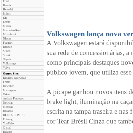
Ford
Honda
Hyundai
Infiniti
Kia
Lexus
Mazda
Mercedes-Benz
Volkswagen lança nova vers
Mitsubishi
Nissan
A Volkswagen estará disponibil
Peugeot
Renault
sua rede de concessionárias, a 
Subaru
Suzuki
Toyota
como principais destaques novo
Volkswagen
Volvo
público jovem, que utiliza esse
Outros Sites
Recados para Orkut
Frases
Desenhos
A picape ganhou novos itens de
Mensagens
Orkut
Artistas Famosos
brake light, iluminação na caça
Noticias
Musicas
escrita na tampa traseira e nas 
Recados
HLERA.COM.BR
Fotolog
cor Tear Brésil Cinza que també
YouTube
G-mail
Baladas