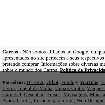
Carros
- Não somos afiliados ao Google, ou qual
apresentados no site pertecem a seus respectivos
pretende comprar. Informações sobre diversas ma
sobre o mundo dos Carros.
Política de Privacid
Parceiros:
HLERA
,
Orkut
,
Fotolog
,
YouTube
,
B
Livros
Lençol de Malha
,
Cursos Grátis
,
Viagens 
Carnaval
,
Desenhos
,
Frases
,
Mensagens
,
Música
Amor
,
Carros
,
Recados para orkut
,
Web Designe