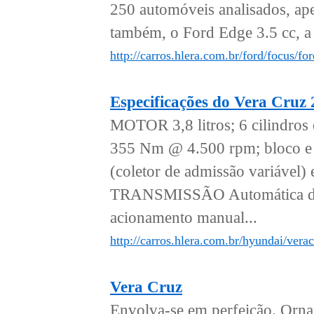
250 automóveis analisados, apen
também, o Ford Edge 3.5 cc, a 
http://carros.hlera.com.br/ford/focus/f
Especificações do Vera Cruz
MOTOR 3,8 litros; 6 cilindro
355 Nm @ 4.500 rpm; bloco e 
(coletor de admissão variá
TRANSMISSÃO Automática de 6
acionamento manual...
http://carros.hlera.com.br/hyundai/vera
Vera Cruz
Envolva-se em perfeição. Ornam