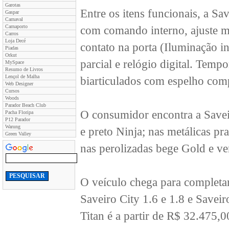
Garotas
Entre os itens funcionais, a Sav
Gaspar
Carnaval
Carnaporto
com comando interno, ajuste ma
Carros
Loja Decé
contato na porta (Iluminação i
Piadas
Orkut
parcial e relógio digital. Temp
MySpace
Resumo de Livros
Lençol de Malha
biarticulados com espelho com
Web Designer
Cursos
Woods
Parador Beach Club
O consumidor encontra a Saveir
Pacha Floripa
P12 Parador
Warung
e preto Ninja; nas metálicas pr
Green Valley
nas perolizadas bege Gold e ve
O veículo chega para completar
Saveiro City 1.6 e 1.8 e Savei
Titan é a partir de R$ 32.475,0