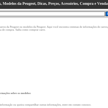
, Modelos da Peugeot, Dicas, Preços, Acessórios, Compra e Venda
carros da Peugeot ou modelos da Peugeot. Aqui você encontra centenas de informações de carros
uia de compra. Saiba como comprar carro.
ormações sobre os modelos:
.
informação ou queira compartilhar outras informações, entre em contato conosco.