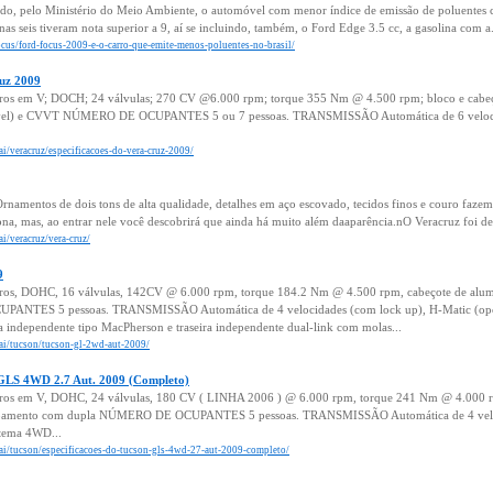
do, pelo Ministério do Meio Ambiente, o automóvel com menor índice de emissão de poluentes co
as seis tiveram nota superior a 9, aí se incluindo, também, o Ford Edge 3.5 cc, a gasolina com a.
/focus/ford-focus-2009-e-o-carro-que-emite-menos-poluentes-no-brasil/
ruz 2009
dros em V; DOCH; 24 válvulas; 270 CV @6.000 rpm; torque 355 Nm @ 4.500 rpm; bloco e cabeço
iável) e CVVT NÚMERO DE OCUPANTES 5 ou 7 pessoas. TRANSMISSÃO Automática de 6 velocid
ai/veracruz/especificacoes-do-vera-cruz-2009/
rnamentos de dois tons de alta qualidade, detalhes em aço escovado, tecidos finos e couro faze
ona, mas, ao entrar nele você descobrirá que ainda há muito além daaparência.nO Veracruz foi d
ai/veracruz/vera-cruz/
9
dros, DOHC, 16 válvulas, 142CV @ 6.000 rpm, torque 184.2 Nm @ 4.500 rpm, cabeçote de alumi
PANTES 5 pessoas. TRANSMISSÃO Automática de 4 velocidades (com lock up), H-Matic (opç
ndependente tipo MacPherson e traseira independente dual-link com molas...
dai/tucson/tucson-gl-2wd-aut-2009/
 GLS 4WD 2.7 Aut. 2009 (Completo)
dros em V, DOHC, 24 válvulas, 180 CV ( LINHA 2006 ) @ 6.000 rpm, torque 241 Nm @ 4.000 rpm
scapamento com dupla NÚMERO DE OCUPANTES 5 pessoas. TRANSMISSÃO Automática de 4 veloc
tema 4WD...
dai/tucson/especificacoes-do-tucson-gls-4wd-27-aut-2009-completo/