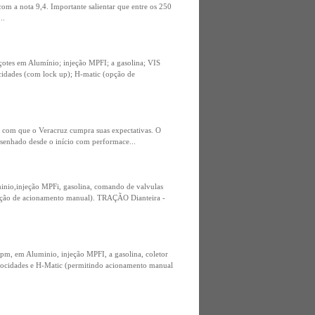
m a nota 9,4. Importante salientar que entre os 250
..
tes em Alumínio; injeção MPFI; a gasolina; VIS
ades (com lock up); H-matic (opção de
m com que o Veracruz cumpra suas expectativas. O
esenhado desde o início com performace...
nio,injeção MPFi, gasolina, comando de valvulas
ão de acionamento manual). TRAÇÃO Dianteira -
, em Aluminio, injeção MPFI, a gasolina, coletor
idades e H-Matic (permitindo acionamento manual