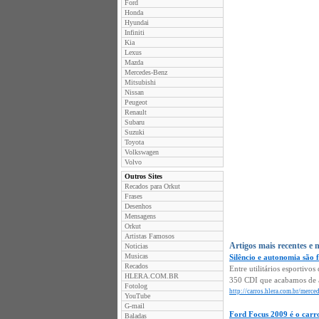
Ford
Honda
Hyundai
Infiniti
Kia
Lexus
Mazda
Mercedes-Benz
Mitsubishi
Nissan
Peugeot
Renault
Subaru
Suzuki
Toyota
Volkswagen
Volvo
Outros Sites
Recados para Orkut
Frases
Desenhos
Mensagens
Orkut
Artistas Famosos
Artigos mais recentes e 
Noticias
Musicas
Silêncio e autonomia são 
Recados
Entre utilitários esporti
HLERA.COM.BR
350 CDI que acabamos de av
Fotolog
http://carros.hlera.com.br/merc
YouTube
G-mail
Ford Focus 2009 é o carro
Baladas