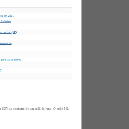
rios em 2011
 Indústria
no do Sul (SP)
a novembro
 para carros novos
BC
 um SUV ao conforto de um sedã de luxo. O jipão ML