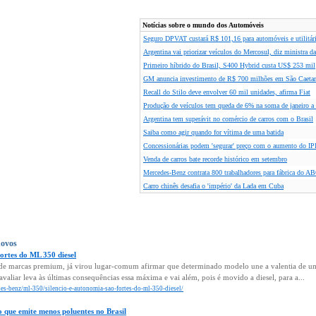
Notícias sobre o mundo dos Automóveis
Seguro DPVAT custará R$ 101,16 para automóveis e utilitá
Argentina vai priorizar veículos do Mercosul, diz ministra da
Primeiro híbrido do Brasil, S400 Hybrid custa US$ 253 mil
GM anuncia investimento de R$ 700 milhões em São Caeta
Recall do Stilo deve envolver 60 mil unidades, afirma Fiat
Produção de veículos tem queda de 6% na soma de janeiro 
Argentina tem superávit no comércio de carros com o Brasil
Saiba como agir quando for vítima de uma batida
Concessionárias podem 'segurar' preço com o aumento do IPI
Venda de carros bate recorde histórico em setembro
Mercedes-Benz contrata 800 trabalhadores para fábrica do A
Carro chinês desafia o 'império' da Lada em Cuba
novos
fortes do ML 350 diesel
vos de marcas premium, já virou lugar-comum afirmar que determinado modelo une a valentia de
aliar leva às últimas consequências essa máxima e vai além, pois é movido a diesel, para a...
edes-benz/ml-350/silencio-e-autonomia-sao-fortes-do-ml-350-diesel/
 que emite menos poluentes no Brasil