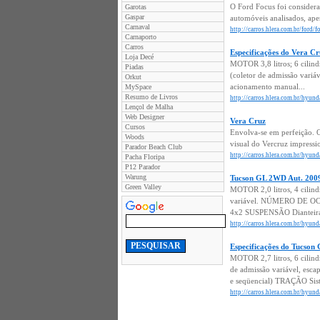
O Ford Focus foi considera
Garotas
Gaspar
automóveis analisados, apen
Carnaval
http://carros.hlera.com.br/ford
Carnaporto
Carros
Especificações do Vera C
Loja Decé
MOTOR 3,8 litros; 6 cilin
Piadas
(coletor de admissão var
Orkut
acionamento manual...
MySpace
Resumo de Livros
http://carros.hlera.com.br/hyund
Lençol de Malha
Web Designer
Vera Cruz
Cursos
Envolva-se em perfeição. O
Woods
visual do Vercruz impressi
Parador Beach Club
http://carros.hlera.com.br/hyund
Pacha Floripa
P12 Parador
Warung
Tucson GL 2WD Aut. 200
Green Valley
MOTOR 2,0 litros, 4 cilin
variável. NÚMERO DE OCU
4x2 SUSPENSÃO Dianteira i
http://carros.hlera.com.br/hyun
Especificações do Tucson
MOTOR 2,7 litros, 6 cilin
de admissão variável, e
e seqüencial) TRAÇÃO Sis
http://carros.hlera.com.br/hyun