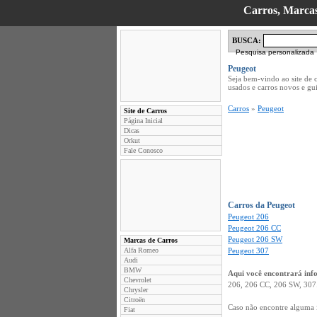
Carros, Marcas
BUSCA:
Pesquisa personalizada
Peugeot
Seja bem-vindo ao site de 
usados e carros novos e g
Carros
»
Peugeot
Site de Carros
Página Inicial
Dicas
Orkut
Fale Conosco
Carros da Peugeot
Peugeot 206
Peugeot 206 CC
Peugeot 206 SW
Marcas de Carros
Alfa Romeo
Peugeot 307
Audi
BMW
Aqui você encontrará inf
Chevrolet
206, 206 CC, 206 SW, 307
Chrysler
Citroën
Caso não encontre alguma 
Fiat