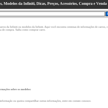
, Modelos da Infiniti, Dicas, Preços, Acessórios, Compra e Venda
carros da Infiniti ou modelos da Infiniti. Aqui você encontra centenas de informações de carros,
uia de compra. Saiba como comprar carro.
ormações sobre os modelos:
informação ou queira compartilhar outras informações, entre em contato conosco.