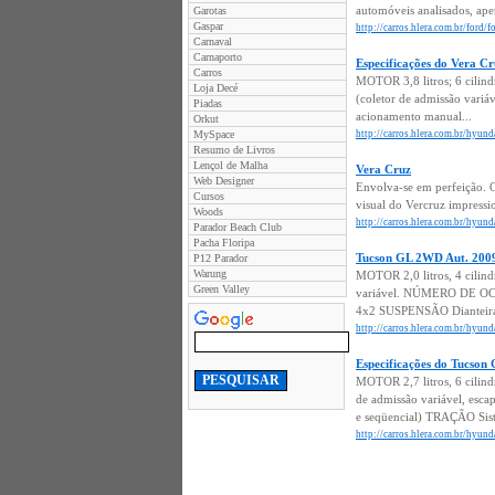
automóveis analisados, apen
Garotas
Gaspar
http://carros.hlera.com.br/ford
Carnaval
Carnaporto
Especificações do Vera C
Carros
MOTOR 3,8 litros; 6 cilin
Loja Decé
(coletor de admissão var
Piadas
acionamento manual...
Orkut
MySpace
http://carros.hlera.com.br/hyund
Resumo de Livros
Lençol de Malha
Vera Cruz
Web Designer
Envolva-se em perfeição. O
Cursos
visual do Vercruz impressi
Woods
http://carros.hlera.com.br/hyund
Parador Beach Club
Pacha Floripa
Tucson GL 2WD Aut. 200
P12 Parador
Warung
MOTOR 2,0 litros, 4 cilin
Green Valley
variável. NÚMERO DE OCU
4x2 SUSPENSÃO Dianteira i
http://carros.hlera.com.br/hyun
Especificações do Tucson
MOTOR 2,7 litros, 6 cilin
de admissão variável, e
e seqüencial) TRAÇÃO Sis
http://carros.hlera.com.br/hyun