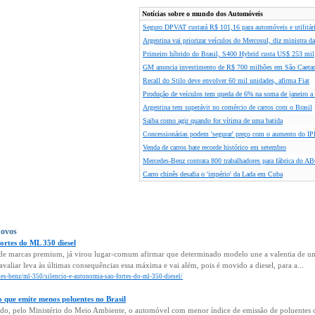
Notícias sobre o mundo dos Automóveis
Seguro DPVAT custará R$ 101,16 para automóveis e utilitá
Argentina vai priorizar veículos do Mercosul, diz ministra da
Primeiro híbrido do Brasil, S400 Hybrid custa US$ 253 mil
GM anuncia investimento de R$ 700 milhões em São Caeta
Recall do Stilo deve envolver 60 mil unidades, afirma Fiat
Produção de veículos tem queda de 6% na soma de janeiro 
Argentina tem superávit no comércio de carros com o Brasil
Saiba como agir quando for vítima de uma batida
Concessionárias podem 'segurar' preço com o aumento do IPI
Venda de carros bate recorde histórico em setembro
Mercedes-Benz contrata 800 trabalhadores para fábrica do A
Carro chinês desafia o 'império' da Lada em Cuba
novos
fortes do ML 350 diesel
vos de marcas premium, já virou lugar-comum afirmar que determinado modelo une a valentia de
aliar leva às últimas consequências essa máxima e vai além, pois é movido a diesel, para a...
edes-benz/ml-350/silencio-e-autonomia-sao-fortes-do-ml-350-diesel/
 que emite menos poluentes no Brasil
do, pelo Ministério do Meio Ambiente, o automóvel com menor índice de emissão de poluentes co