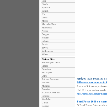
Ford
Honda
Hyundai
Infiniti
Kia
Lexus
Mazda
Mercedes-Benz
Mitsubishi
Nissan
Peugeot
Renault
Subaru
Suzuki
Toyota
Volkswagen
Volvo
Outros Sites
Recados para Orkut
Frases
Desenhos
Mensagens
Orkut
Artigos mais recentes e 
Artistas Famosos
Silêncio e autonomia são 
Noticias
Musicas
Entre utilitários esporti
Recados
350 CDI que acabamos de av
HLERA.COM.BR
http://carros.hlera.com.br/merc
Fotolog
YouTube
Ford Focus 2009 é o carro
G-mail
O Ford Focus foi considera
Baladas