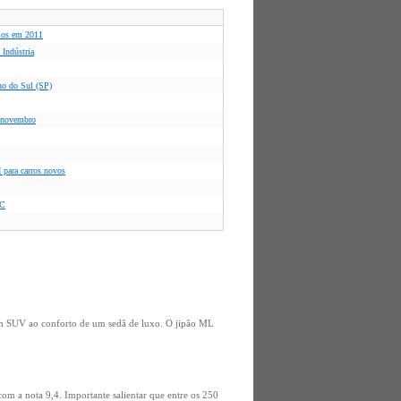
rios em 2011
 Indústria
no do Sul (SP)
a novembro
 para carros novos
BC
 um SUV ao conforto de um sedã de luxo. O jipão ML
m a nota 9,4. Importante salientar que entre os 250