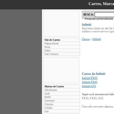
Carros, Marcas
BUSCA:
Pesquisa personalizada
Infiniti
Seja bem-vindo ao site de 
usados e carros novos e g
Carros
»
Infiniti
Site de Carros
Página Inicial
Dicas
Orkut
Fale Conosco
Carros da Infiniti
Infiniti FX35
Infiniti FX45
Infiniti G35
Marcas de Carros
Alfa Romeo
Audi
Aqui você encontrará inf
BMW
FX35, FX45, G35.
Chevrolet
Chrysler
Caso não encontre alguma 
Citroën
Fiat