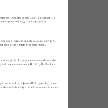
..
tes em Alumínio; injeção MPFI; a gasolina; VIS
ades (com lock up); H-matic (opção de
m com que o Veracruz cumpra suas expectativas. O
esenhado desde o início com performace...
nio,injeção MPFi, gasolina, comando de valvulas
ão de acionamento manual). TRAÇÃO Dianteira -
, em Aluminio, injeção MPFI, a gasolina, coletor
idades e H-Matic (permitindo acionamento manual