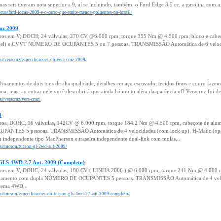
as seis tiveram nota superior a 9, aí se incluindo, também, o Ford Edge 3.5 cc, a gasolina com a.
/focus/ford-focus-2009-e-o-carro-que-emite-menos-poluentes-no-brasil/
ruz 2009
dros em V; DOCH; 24 válvulas; 270 CV @6.000 rpm; torque 355 Nm @ 4.500 rpm; bloco e cabeço
iável) e CVVT NÚMERO DE OCUPANTES 5 ou 7 pessoas. TRANSMISSÃO Automática de 6 velocid
ai/veracruz/especificacoes-do-vera-cruz-2009/
rnamentos de dois tons de alta qualidade, detalhes em aço escovado, tecidos finos e couro faze
ona, mas, ao entrar nele você descobrirá que ainda há muito além daaparência.nO Veracruz foi d
ai/veracruz/vera-cruz/
9
dros, DOHC, 16 válvulas, 142CV @ 6.000 rpm, torque 184.2 Nm @ 4.500 rpm, cabeçote de alumi
PANTES 5 pessoas. TRANSMISSÃO Automática de 4 velocidades (com lock up), H-Matic (opç
ndependente tipo MacPherson e traseira independente dual-link com molas...
dai/tucson/tucson-gl-2wd-aut-2009/
 GLS 4WD 2.7 Aut. 2009 (Completo)
dros em V, DOHC, 24 válvulas, 180 CV ( LINHA 2006 ) @ 6.000 rpm, torque 241 Nm @ 4.000 rpm
scapamento com dupla NÚMERO DE OCUPANTES 5 pessoas. TRANSMISSÃO Automática de 4 veloc
tema 4WD...
dai/tucson/especificacoes-do-tucson-gls-4wd-27-aut-2009-completo/