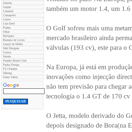
Garotas
também um motor 1.4, um 1.6 
Gaspar
Carnaval
Carnaporto
Carros
Loja Decé
O Golf sofreu mais uma metam
Piadas
Orkut
MySpace
mercado brasileiro ainda perma
Resumo de Livros
Lençol de Malha
válvulas (193 cv), este para o 
Web Designer
Cursos
Woods
Parador Beach Club
Pacha Floripa
Na Europa, já está em produçã
P12 Parador
Warung
inovações como injecção direc
Green Valley
não tem previsão para chegar a
tecnologia o 1.4 GT de 170 cv 
O Jetta, modelo derivado do Go
depois designado de Bora(na Eu