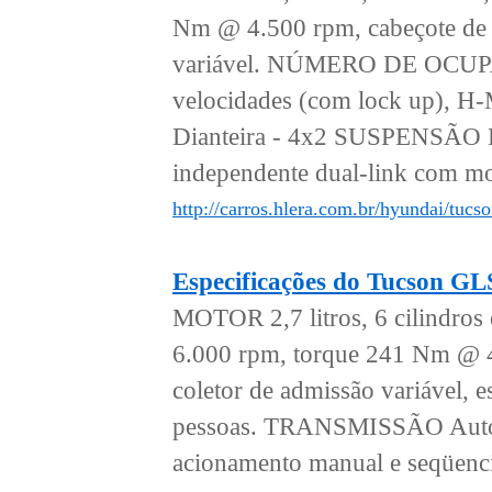
Nm @ 4.500 rpm, cabeçote de a
variável. NÚMERO DE OCUP
velocidades (com lock up), H
Dianteira - 4x2 SUSPENSÃO Di
independente dual-link com mol
http://carros.hlera.com.br/hyundai/tucs
Especificações do Tucson G
MOTOR 2,7 litros, 6 cilindro
6.000 rpm, torque 241 Nm @ 4
coletor de admissão variáv
pessoas. TRANSMISSÃO Automá
acionamento manual e seqüen