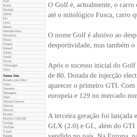
Ford
O Golf é, actualmente, o carro
Honda
Hyundai
até o mitológico Fusca, carro 
Infiniti
Kia
Lexus
Mazda
Mercedes-Benz
O nome Golf é alusivo ao desp
Mitsubishi
Nissan
desportividade, mas também o 
Peugeot
Renault
Subaru
Suzuki
Toyota
Após o sucesso inicial do Gol
Volkswagen
Volvo
de 80. Dotada de injecção elec
Outros Sites
Recados para Orkut
aparecer o primeiro GTI. Com 
Frases
Desenhos
Mensagens
europeia e 129 no mercado nor
Orkut
Artistas Famosos
Noticias
Musicas
A terceira geração foi lançada
Recados
HLERA.COM.BR
Fotolog
GLX (2.0) e GL, além do GTI 
YouTube
G-mail
vendido no país. Na Europa, pa
Baladas