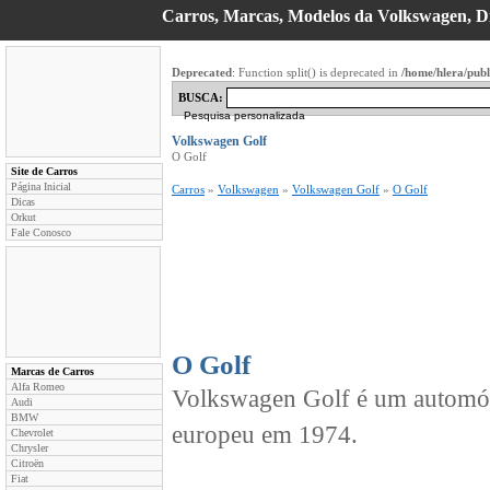
Carros, Marcas, Modelos da Volkswagen, Di
Deprecated
: Function split() is deprecated in
/home/hlera/pub
BUSCA:
Pesquisa personalizada
Volkswagen Golf
O Golf
Site de Carros
Página Inicial
Carros
»
Volkswagen
»
Volkswagen Golf
»
O Golf
Dicas
Orkut
Fale Conosco
O Golf
Marcas de Carros
Alfa Romeo
Volkswagen Golf é um automóv
Audi
BMW
europeu em 1974.
Chevrolet
Chrysler
Citroën
Fiat