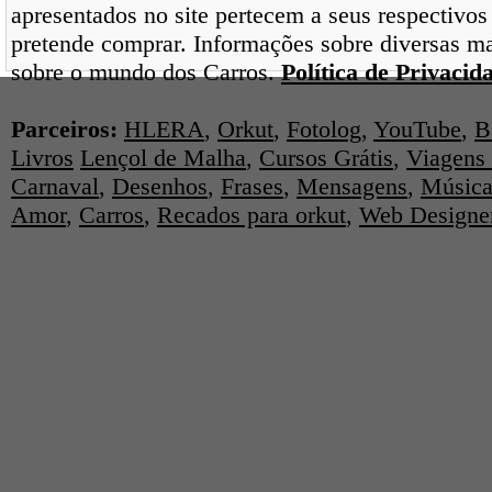
apresentados no site pertecem a seus respectivos
pretende comprar. Informações sobre diversas ma
sobre o mundo dos Carros.
Política de Privacid
Parceiros:
HLERA
,
Orkut
,
Fotolog
,
YouTube
,
B
Livros
Lençol de Malha
,
Cursos Grátis
,
Viagens 
Carnaval
,
Desenhos
,
Frases
,
Mensagens
,
Música
Amor
,
Carros
,
Recados para orkut
,
Web Designe