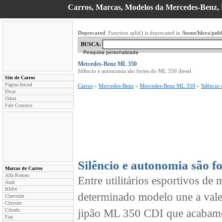
Carros, Marcas, Modelos da Mercedes-Benz, D
Deprecated
: Function split() is deprecated in
/home/hlera/pub
BUSCA:
Pesquisa personalizada
Mercedes-Benz ML 350
Silêncio e autonomia são fortes do ML 350 diesel
Site de Carros
Página Inicial
Carros
»
Mercedes-Benz
»
Mercedes-Benz ML 350
»
Silêncio
Dicas
Orkut
Fale Conosco
Silêncio e autonomia são f
Marcas de Carros
Alfa Romeo
Entre utilitários esportivos d
Audi
BMW
determinado modelo une a val
Chevrolet
Chrysler
Citroën
jipão ML 350 CDI que acabamos
Fiat