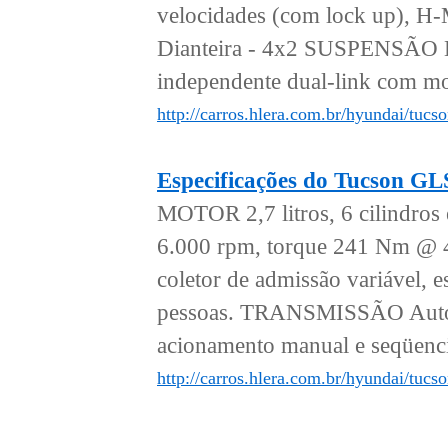
velocidades (com lock up), H
Dianteira - 4x2 SUSPENSÃO Di
independente dual-link com mol
http://carros.hlera.com.br/hyundai/tucs
Especificações do Tucson G
MOTOR 2,7 litros, 6 cilindro
6.000 rpm, torque 241 Nm @ 4
coletor de admissão variáv
pessoas. TRANSMISSÃO Automá
acionamento manual e seqüen
http://carros.hlera.com.br/hyundai/tuc