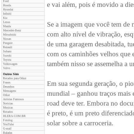
Ford
e vai além, pois é movido a dies
Honda
Hyundai
Infiniti
Kia
Lexus
Se a imagem que você tem de m
Mazda
Mercedes-Benz
com alto nível de vibração, esq
Mitsubishi
Nissan
de uma garagem desabitada, tu
Peugeot
Renault
Subaru
com os caminhões velhos que e
Suzuki
Toyota
também nisso se assemelha a u
Volkswagen
Volvo
Outros Sites
Recados para Orkut
Em sua segunda geração, o pi
Frases
Desenhos
Mensagens
mundial – ganhou traços mais e
Orkut
Artistas Famosos
road deve ter. Embora no docum
Noticias
Musicas
é preto, é um preto diferencia
Recados
HLERA.COM.BR
Fotolog
solar sobre a carroceria.
YouTube
G-mail
Baladas