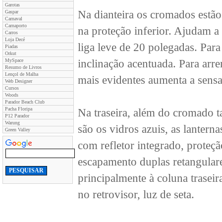
Garotas
Na dianteira os cromados estão 
Gaspar
Carnaval
Carnaporto
na proteção inferior. Ajudam a
Carros
Loja Decé
liga leve de 20 polegadas. Para
Piadas
Orkut
MySpace
inclinação acentuada. Para arr
Resumo de Livros
Lençol de Malha
mais evidentes aumenta a sensa
Web Designer
Cursos
Woods
Parador Beach Club
Pacha Floripa
Na traseira, além do cromado 
P12 Parador
Warung
são os vidros azuis, as lantern
Green Valley
com refletor integrado, proteçã
escapamento duplas retangulare
principalmente à coluna traseira
no retrovisor, luz de seta.