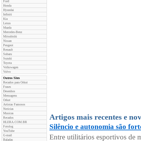
Ford
Honda
Hyundai
Infiniti
Kia
Lexus
Mazda
Mercedes-Benz
Mitsubishi
Nissan
Peugeot
Renault
Subaru
Suzuki
Toyota
Volkswagen
Volvo
Outros Sites
Recados para Orkut
Frases
Desenhos
Mensagens
Orkut
Artistas Famosos
Noticias
Musicas
Artigos mais recentes e no
Recados
HLERA.COM.BR
Silêncio e autonomia são for
Fotolog
YouTube
Entre utilitários esportivos d
G-mail
Baladas