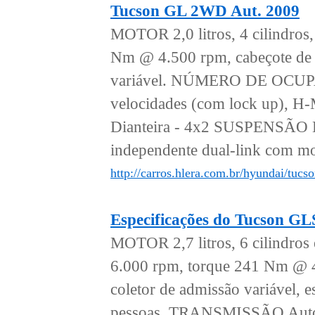
Tucson GL 2WD Aut. 2009
MOTOR 2,0 litros, 4 cilindro
Nm @ 4.500 rpm, cabeçote de a
variável. NÚMERO DE OCUP
velocidades (com lock up), H
Dianteira - 4x2 SUSPENSÃO Di
independente dual-link com mol
http://carros.hlera.com.br/hyundai/tucs
Especificações do Tucson G
MOTOR 2,7 litros, 6 cilindro
6.000 rpm, torque 241 Nm @ 4
coletor de admissão variáv
pessoas. TRANSMISSÃO Automá