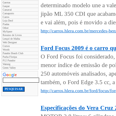
Garotas
determinado modelo une a val
Gaspar
Carnaval
jipão ML 350 CDI que acabamos
Carnaporto
Carros
Loja Decé
e vai além, pois é movido a dies
Piadas
Orkut
http://carros.hlera.com.br/mercedes-ben
MySpace
Resumo de Livros
Lençol de Malha
Web Designer
Cursos
Ford Focus 2009 é o carro qu
Woods
Parador Beach Club
O Ford Focus foi considerado,
Pacha Floripa
P12 Parador
menor índice de emissão de pol
Warung
Green Valley
250 automóveis analisados, apen
também, o Ford Edge 3.5 cc, a 
http://carros.hlera.com.br/ford/focus/f
Especificações do Vera Cruz