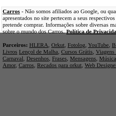
Carros
- Não somos afiliados ao Google, ou qual
apresentados no site pertecem a seus respectivos
pretende comprar. Informações sobre diversas ma
sobre o mundo dos Carros.
Política de Privacid
Parceiros:
HLERA
,
Orkut
,
Fotolog
,
YouTube
,
B
Livros
Lençol de Malha
,
Cursos Grátis
,
Viagens 
Carnaval
,
Desenhos
,
Frases
,
Mensagens
,
Música
Amor
,
Carros
,
Recados para orkut
,
Web Designe