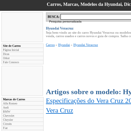
Carros, Marcas, Modelos da Hyundai, Dica
BUSCA:
Pesquisa personalizada
Hyundai Veracruz
Seja bem-vindo ao site do carro Hyundai Veracruz ou modelos
venda, carros usados e carros novos e guia de compra. Saiba 
Carros
»
Hyundai
»
Hyundai Veracruz
Site de Carros
Página Inicial
Dicas
Orkut
Fale Conosco
Artigos sobre o modelo: H
Especificações do Vera Cruz 2
Marcas de Carros
Alfa Romeo
Audi
Vera Cruz
BMW
Chevrolet
Chrysler
Citroën
Fiat