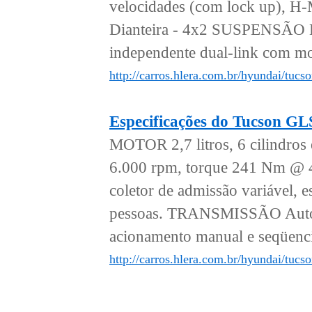
velocidades (com lock up), H
Dianteira - 4x2 SUSPENSÃO Di
independente dual-link com mol
http://carros.hlera.com.br/hyundai/tucs
Especificações do Tucson G
MOTOR 2,7 litros, 6 cilindro
6.000 rpm, torque 241 Nm @ 4
coletor de admissão variáv
pessoas. TRANSMISSÃO Automá
acionamento manual e seqüen
http://carros.hlera.com.br/hyundai/tuc