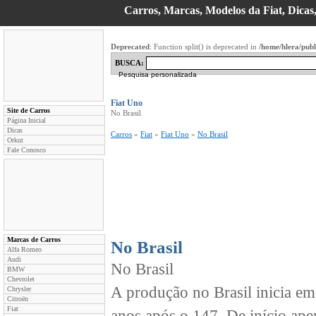
Carros, Marcas, Modelos da Fiat, Dicas
Deprecated
: Function split() is deprecated in
/home/hlera/pub
BUSCA:
Pesquisa personalizada
Fiat Uno
Site de Carros
No Brasil
Página Inicial
Dicas
Carros
»
Fiat
»
Fiat Uno
»
No Brasil
Orkut
Fale Conosco
Marcas de Carros
No Brasil
Alfa Romeo
Audi
No Brasil
BMW
Chevrolet
A produção no Brasil inicia em
Chrysler
Citroën
Fiat
anos após o 147. De início ape