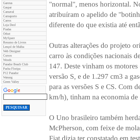
"normal", menos horizontal. No 
Garotas
Gaspar
Carnaval
atribuíram o apelido de "botin
Carnaporto
Carros
diferente do que existia até ent
Loja Decé
Piadas
Orkut
MySpace
Resumo de Livros
Outras alterações do projeto o
Lençol de Malha
Web Designer
carro às condições nacionais 
Cursos
Woods
147. Deste vinham os motores d
Parador Beach Club
Pacha Floripa
P12 Parador
versão S, e de 1.297 cm3 a gaso
Warung
Green Valley
para as versões S e CS. Com d
km/h), tinham na economia de 
O Uno brasileiro também herdav
McPherson, com feixe de molas
Fiat dizia ter constatado em t