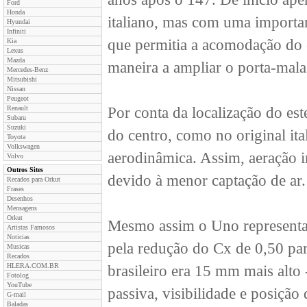
Ford
Honda
italiano, mas com uma importan
Hyundai
Infiniti
que permitia a acomodação do
Kia
Lexus
Mazda
maneira a ampliar o porta-mala
Mercedes-Benz
Mitsubishi
Nissan
Peugeot
Renault
Por conta da localização do est
Subaru
Suzuki
do centro, como no original ita
Toyota
Volkswagen
aerodinâmica. Assim, aeração in
Volvo
Outros Sites
devido à menor captação de ar.
Recados para Orkut
Frases
Desenhos
Mensagens
Orkut
Mesmo assim o Uno representav
Artistas Famosos
Noticias
pela redução do Cx de 0,50 par
Musicas
Recados
HLERA.COM.BR
brasileiro era 15 mm mais alto
Fotolog
YouTube
passiva, visibilidade e posição
G-mail
Baladas