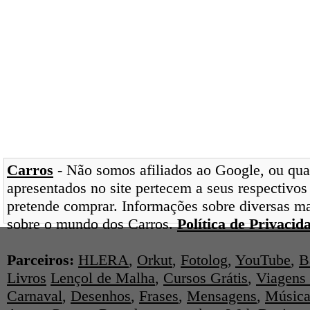
Carros
- Não somos afiliados ao Google, ou qual
apresentados no site pertecem a seus respectivos
pretende comprar. Informações sobre diversas ma
sobre o mundo dos Carros.
Política de Privacid
Parceiros:
HLERA
,
Orkut
,
Fotolog
,
YouTube
,
B
Livros
Lençol de Malha
,
Cursos Grátis
,
Viagens 
Carnaval
,
Desenhos
,
Frases
,
Mensagens
,
Música