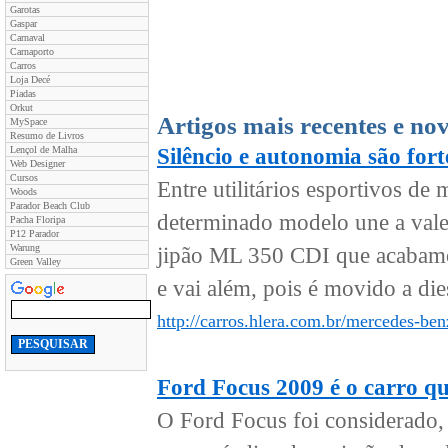
Garotas
Gaspar
Carnaval
Carnaporto
Carros
Loja Decé
Piadas
Orkut
Artigos mais recentes e no
MySpace
Resumo de Livros
Lençol de Malha
Silêncio e autonomia são for
Web Designer
Cursos
Entre utilitários esportivos d
Woods
Parador Beach Club
determinado modelo une a val
Pacha Floripa
P12 Parador
Warung
jipão ML 350 CDI que acabamos
Green Valley
e vai além, pois é movido a dies
http://carros.hlera.com.br/mercedes-ben
Ford Focus 2009 é o carro qu
O Ford Focus foi considerado,