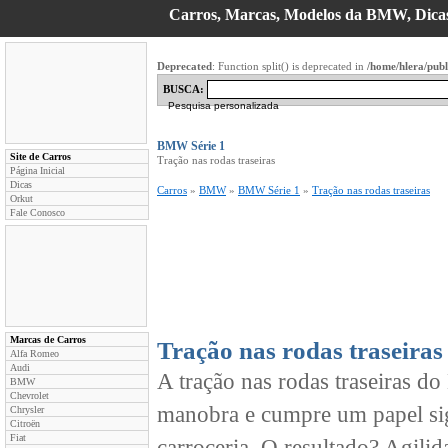
Carros, Marcas, Modelos da BMW, Dicas,
Deprecated
: Function split() is deprecated in
/home/hlera/pub
BUSCA:
Pesquisa personalizada
BMW Série 1
Site de Carros
Tração nas rodas traseiras
Página Inicial
Dicas
Carros
»
BMW
»
BMW Série 1
»
Tração nas rodas traseiras
Orkut
Fale Conosco
Marcas de Carros
Tração nas rodas traseiras
Alfa Romeo
Audi
A tração nas rodas traseiras d
BMW
Chevrolet
manobra e cumpre um papel sign
Chrysler
Citroën
Fiat
carroceria. O resultado? Agilid