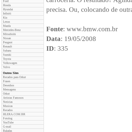
Ford
Honda
precisa. Ou, colocando de outra
Hyundai
Infiniti
Kia
Lexus
Mazda
Fonte
: www.bmw.com.br
Mercedes-Benz
Mitsubishi
Data
: 19/05/2008
Nissan
Peugeot
Renault
ID
: 335
Subaru
Suzuki
Toyota
Volkswagen
Volvo
Outros Sites
Recados para Orkut
Frases
Desenhos
Mensagens
Orkut
Artistas Famosos
Noticias
Musicas
Recados
HLERA.COM.BR
Fotolog
YouTube
G-mail
Baladas