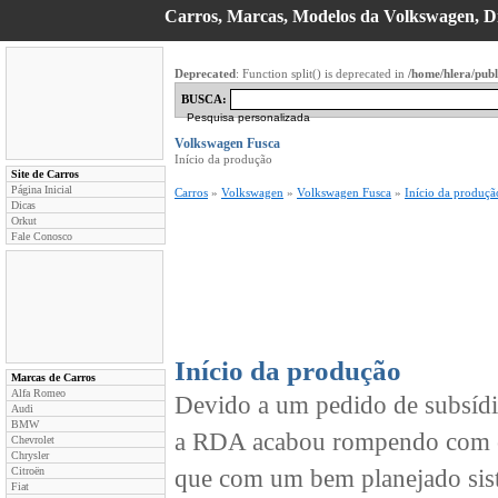
Carros, Marcas, Modelos da Volkswagen, Di
Deprecated
: Function split() is deprecated in
/home/hlera/pub
BUSCA:
Pesquisa personalizada
Volkswagen Fusca
Início da produção
Site de Carros
Página Inicial
Carros
»
Volkswagen
»
Volkswagen Fusca
»
Início da produçã
Dicas
Orkut
Fale Conosco
Início da produção
Marcas de Carros
Alfa Romeo
Devido a um pedido de subsídi
Audi
BMW
a RDA acabou rompendo com o 
Chevrolet
Chrysler
Citroën
que com um bem planejado sist
Fiat