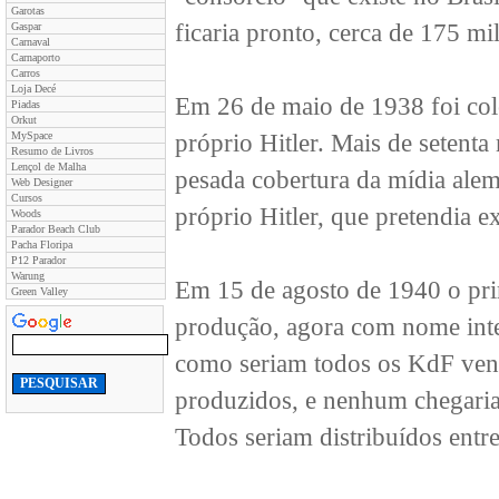
Garotas
ficaria pronto, cerca de 175 mi
Gaspar
Carnaval
Carnaporto
Carros
Loja Decé
Em 26 de maio de 1938 foi colo
Piadas
Orkut
MySpace
próprio Hitler. Mais de setenta
Resumo de Livros
Lençol de Malha
pesada cobertura da mídia alem
Web Designer
Cursos
próprio Hitler, que pretendia ex
Woods
Parador Beach Club
Pacha Floripa
P12 Parador
Warung
Em 15 de agosto de 1940 o pri
Green Valley
produção, agora com nome inte
como seriam todos os KdF vend
produzidos, e nenhum chegaria
Todos seriam distribuídos entre 