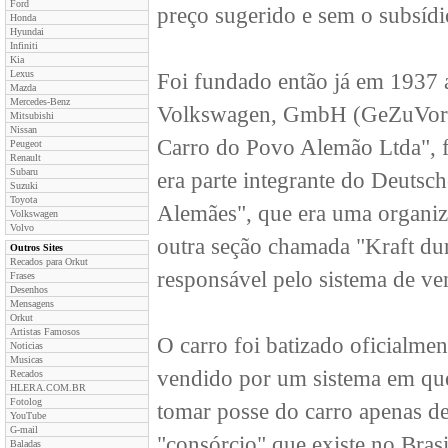
Ford
preço sugerido e sem o subsídi
Honda
Hyundai
Infiniti
Kia
Lexus
Foi fundado então já em 1937 
Mazda
Mercedes-Benz
Volkswagen, GmbH (GeZuVor), 
Mitsubishi
Nissan
Carro do Povo Alemão Ltda", 
Peugeot
Renault
Subaru
era parte integrante do Deutsc
Suzuki
Toyota
Alemães", que era uma organiz
Volkswagen
Volvo
outra seção chamada "Kraft dur
Outros Sites
Recados para Orkut
responsável pelo sistema de ve
Frases
Desenhos
Mensagens
Orkut
Artistas Famosos
O carro foi batizado oficialme
Noticias
Musicas
vendido por um sistema em que
Recados
HLERA.COM.BR
Fotolog
tomar posse do carro apenas d
YouTube
G-mail
"consórcio" que existe no Bras
Baladas