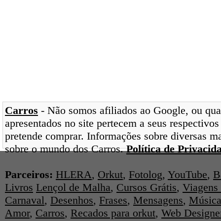
Carros
- Não somos afiliados ao Google, ou qual
apresentados no site pertecem a seus respectivos
pretende comprar. Informações sobre diversas ma
sobre o mundo dos Carros.
Política de Privacid
Parceiros:
HLERA
,
Orkut
,
Fotolog
,
YouTube
,
B
Livros
Lençol de Malha
,
Cursos Grátis
,
Viagens 
Carnaval
,
Desenhos
,
Frases
,
Mensagens
,
Música
Amor
,
Carros
,
Recados para orkut
,
Web Designe