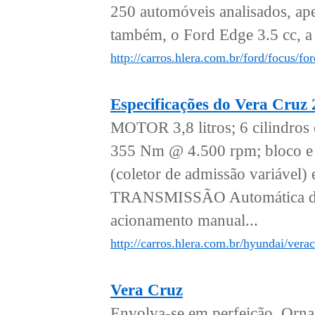
250 automóveis analisados, apen
também, o Ford Edge 3.5 cc, a 
http://carros.hlera.com.br/ford/focus/f
Especificações do Vera Cruz
MOTOR 3,8 litros; 6 cilindro
355 Nm @ 4.500 rpm; bloco e 
(coletor de admissão variá
TRANSMISSÃO Automática de 6
acionamento manual...
http://carros.hlera.com.br/hyundai/vera
Vera Cruz
Envolva-se em perfeição. Ornam