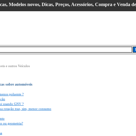
as, Modelos novos, Dicas, Preços, Acessórios, Compra e Venda d
eis e outros Veículos
icas sobre automóveis
enos poluente ?
ição
nui usando GNV ?
xa rotação traz, sim, menor consumo
nto
to ou geometria?
sa