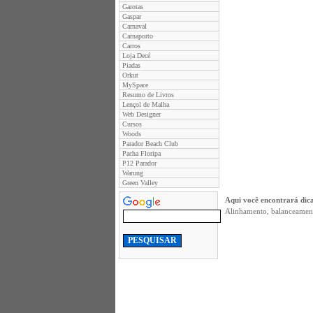
Garotas
Gaspar
Carnaval
Carnaporto
Carros
Loja Decé
Piadas
Orkut
MySpace
Resumo de Livros
Lençol de Malha
Web Designer
Cursos
Woods
Parador Beach Club
Pacha Floripa
P12 Parador
Warung
Green Valley
Aqui você encontrará dica
Alinhamento, balanceament