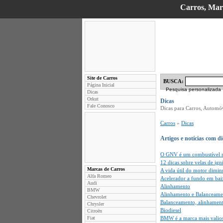
Carros, Marc
Site de Carros
BUSCA:
Página Inicial
Pesquisa personalizada
Dicas
Orkut
Dicas
Fale Conosco
Dicas para Carros, Automóv
Carros
»
Dicas
Artigos e notícias com d
O GNV é um combustível m
12 dicas sobre velas de ign
Marcas de Carros
A vida útil do motor dimi
Alfa Romeo
Acelerador a fundo em bai
Audi
Alinhamento
BMW
Alinhamento e Balanceame
Chevrolet
Balanceamento, alinhamen
Chrysler
Biodiesel
Citroën
Fiat
BMW é a marca mais valio