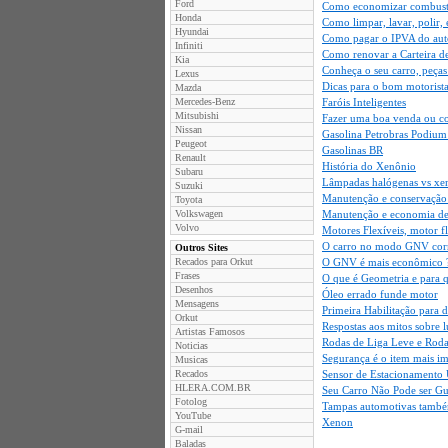
Ford
Como economizar combustí
Honda
Como limpar, lavar, polir, 
Hyundai
Como pagar o IPVA do au
Infiniti
Como renovar a Carteira d
Kia
Conheça o seu carro, peça
Lexus
Dicas para o bom motorist
Mazda
Mercedes-Benz
Faróis Inteligentes
Mitsubishi
Fazer uma boa venda ou c
Nissan
Gasolina Petrobras Podium
Peugeot
Gasolinas BR
Renault
História do Xenônio
Subaru
Lâmpadas halógenas vs xe
Suzuki
Manutenção e conservação 
Toyota
Volkswagen
Manutenção e economia de
Volvo
Motores Flexíveis, motor fle
O carro no modo GNV corre
Outros Sites
Recados para Orkut
O GNV é mais econômico 
Frases
O que é Geometria e para 
Desenhos
Óleo errado funde motor
Mensagens
Primeira Habilitação para 
Orkut
Respostas aos mitos sobre l
Artistas Famosos
Rodas de Liga Leve e Roda
Noticias
Segurança é o item mais i
Musicas
Recados
Sensor de Estacionamento 
HLERA.COM.BR
Seu Carro Não Pode ser Gu
Fotolog
Tampas automotivas també
YouTube
Xenon
G-mail
Baladas