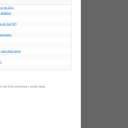
rios em 2011
 Indústria
no do Sul (SP)
a novembro
 para carros novos
BC
er um bom motorista e muito mais.