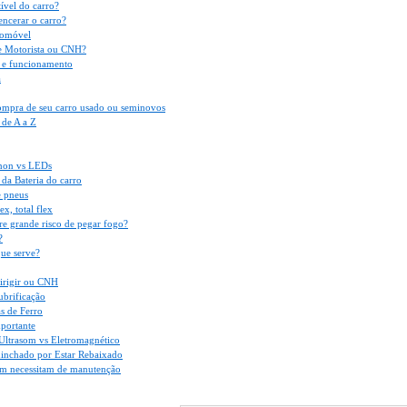
vel do carro?
encerar o carro?
tomóvel
e Motorista ou CNH?
s e funcionamento
a
ompra de seu carro usado ou seminovos
 de A a Z
non vs LEDs
da Bateria do carro
 pneus
x, total flex
 grande risco de pegar fogo?
?
que serve?
dirigir ou CNH
ubrificação
s de Ferro
mportante
Ultrasom vs Eletromagnético
inchado por Estar Rebaixado
m necessitam de manutenção