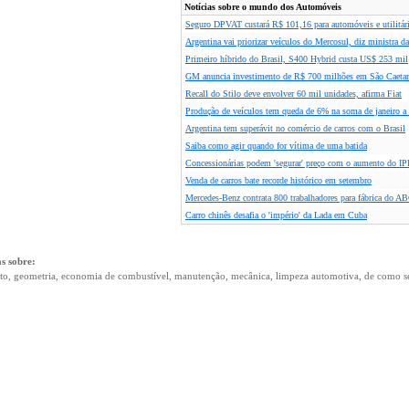
Notícias sobre o mundo dos Automóveis
Seguro DPVAT custará R$ 101,16 para automóveis e utilitá
Argentina vai priorizar veículos do Mercosul, diz ministra da
Primeiro híbrido do Brasil, S400 Hybrid custa US$ 253 mil
GM anuncia investimento de R$ 700 milhões em São Caeta
Recall do Stilo deve envolver 60 mil unidades, afirma Fiat
Produção de veículos tem queda de 6% na soma de janeiro 
Argentina tem superávit no comércio de carros com o Brasil
Saiba como agir quando for vítima de uma batida
Concessionárias podem 'segurar' preço com o aumento do IPI
Venda de carros bate recorde histórico em setembro
Mercedes-Benz contrata 800 trabalhadores para fábrica do A
Carro chinês desafia o 'império' da Lada em Cuba
s sobre:
o, geometria, economia de combustível, manutenção, mecânica, limpeza automotiva, de como s