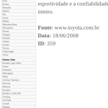
Ford
esportividade e a confiabilid
Honda
Hyundai
inteiro.
Infiniti
Kia
Lexus
Mazda
Mercedes-Benz
Fonte
: www.toyota.com.br
Mitsubishi
Nissan
Data
: 18/06/2008
Peugeot
Renault
Subaru
ID
: 359
Suzuki
Toyota
Volkswagen
Volvo
Outros Sites
Recados para Orkut
Frases
Desenhos
Mensagens
Orkut
Artistas Famosos
Noticias
Musicas
Recados
HLERA.COM.BR
Fotolog
YouTube
G-mail
Baladas