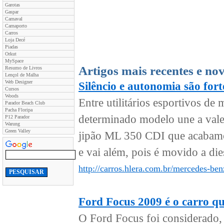
Garotas
Gaspar
Carnaval
Carnaporto
Carros
Loja Decé
Piadas
Orkut
MySpace
Artigos mais recentes e no
Resumo de Livros
Lençol de Malha
Web Designer
Silêncio e autonomia são for
Cursos
Woods
Entre utilitários esportivos d
Parador Beach Club
Pacha Floripa
determinado modelo une a val
P12 Parador
Warung
Green Valley
jipão ML 350 CDI que acabamos
e vai além, pois é movido a dies
http://carros.hlera.com.br/mercedes-ben
Ford Focus 2009 é o carro qu
O Ford Focus foi considerado,