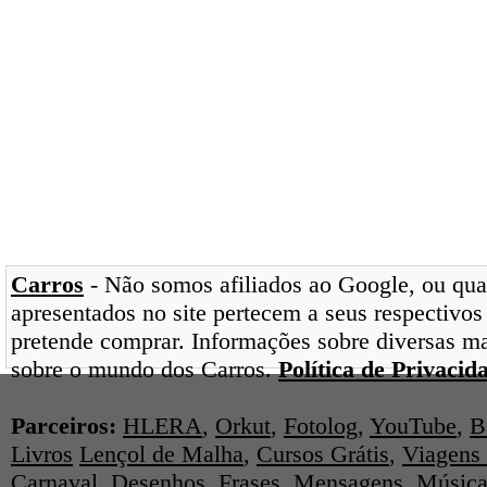
Carros
- Não somos afiliados ao Google, ou qual
apresentados no site pertecem a seus respectivos
pretende comprar. Informações sobre diversas ma
sobre o mundo dos Carros.
Política de Privacid
Parceiros:
HLERA
,
Orkut
,
Fotolog
,
YouTube
,
B
Livros
Lençol de Malha
,
Cursos Grátis
,
Viagens 
Carnaval
,
Desenhos
,
Frases
,
Mensagens
,
Música