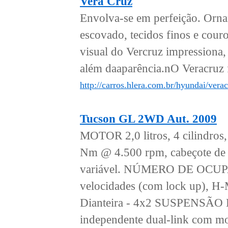
Vera Cruz
Envolva-se em perfeição. Ornam
escovado, tecidos finos e cou
visual do Vercruz impressiona,
além daaparência.nO Veracruz 
http://carros.hlera.com.br/hyundai/verac
Tucson GL 2WD Aut. 2009
MOTOR 2,0 litros, 4 cilindro
Nm @ 4.500 rpm, cabeçote de a
variável. NÚMERO DE OCUP
velocidades (com lock up), H
Dianteira - 4x2 SUSPENSÃO Di
independente dual-link com mol