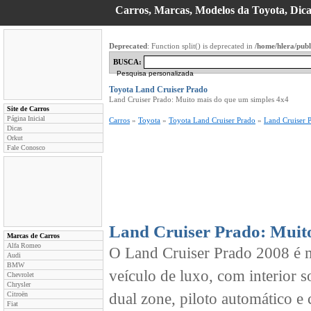
Carros, Marcas, Modelos da Toyota, Dica
Deprecated
: Function split() is deprecated in
/home/hlera/pub
BUSCA:
Pesquisa personalizada
Toyota Land Cruiser Prado
Land Cruiser Prado: Muito mais do que um simples 4x4
Site de Carros
Página Inicial
Carros
»
Toyota
»
Toyota Land Cruiser Prado
»
Land Cruiser 
Dicas
Orkut
Fale Conosco
Land Cruiser Prado: Muito
Marcas de Carros
Alfa Romeo
O Land Cruiser Prado 2008 é 
Audi
BMW
veículo de luxo, com interior s
Chevrolet
Chrysler
Citroën
dual zone, piloto automático e
Fiat