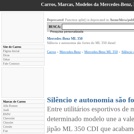
Carros, Marcas, Modelos da Mercedes-Benz, D
Deprecated
: Function split() is deprecated in
/home/hlera/pub
BUSCA:
Pesquisa personalizada
Mercedes-Benz ML 350
Silêncio e autonomia são fortes do ML 350 diesel
Site de Carros
Página Inicial
Carros
»
Mercedes-Benz
»
Mercedes-Benz ML 350
»
Silêncio
Dicas
Orkut
Fale Conosco
Silêncio e autonomia são f
Marcas de Carros
Alfa Romeo
Entre utilitários esportivos d
Audi
BMW
determinado modelo une a val
Chevrolet
Chrysler
Citroën
jipão ML 350 CDI que acabamos
Fiat