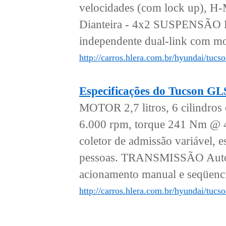
velocidades (com lock up), H
Dianteira - 4x2 SUSPENSÃO Di
independente dual-link com mol
http://carros.hlera.com.br/hyundai/tucs
Especificações do Tucson G
MOTOR 2,7 litros, 6 cilindro
6.000 rpm, torque 241 Nm @ 4
coletor de admissão variáv
pessoas. TRANSMISSÃO Automá
acionamento manual e seqüen
http://carros.hlera.com.br/hyundai/tuc