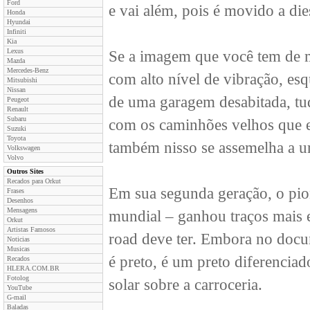
Ford
e vai além, pois é movido a dies
Honda
Hyundai
Infiniti
Kia
Lexus
Se a imagem que você tem de m
Mazda
Mercedes-Benz
com alto nível de vibração, esq
Mitsubishi
Nissan
de uma garagem desabitada, tu
Peugeot
Renault
Subaru
com os caminhões velhos que e
Suzuki
Toyota
também nisso se assemelha a u
Volkswagen
Volvo
Outros Sites
Recados para Orkut
Em sua segunda geração, o pi
Frases
Desenhos
Mensagens
mundial – ganhou traços mais e
Orkut
Artistas Famosos
road deve ter. Embora no docum
Noticias
Musicas
é preto, é um preto diferencia
Recados
HLERA.COM.BR
Fotolog
solar sobre a carroceria.
YouTube
G-mail
Baladas