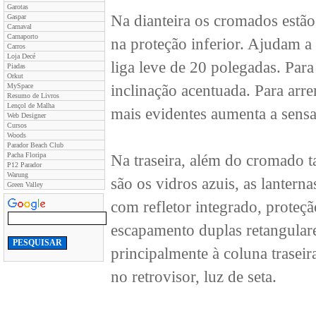
Garotas
Na dianteira os cromados estão 
Gaspar
Carnaval
Carnaporto
na proteção inferior. Ajudam a
Carros
Loja Decé
liga leve de 20 polegadas. Para
Piadas
Orkut
MySpace
inclinação acentuada. Para arr
Resumo de Livros
Lençol de Malha
mais evidentes aumenta a sensa
Web Designer
Cursos
Woods
Parador Beach Club
Pacha Floripa
Na traseira, além do cromado 
P12 Parador
Warung
são os vidros azuis, as lantern
Green Valley
com refletor integrado, proteçã
escapamento duplas retangulare
principalmente à coluna traseira
no retrovisor, luz de seta.