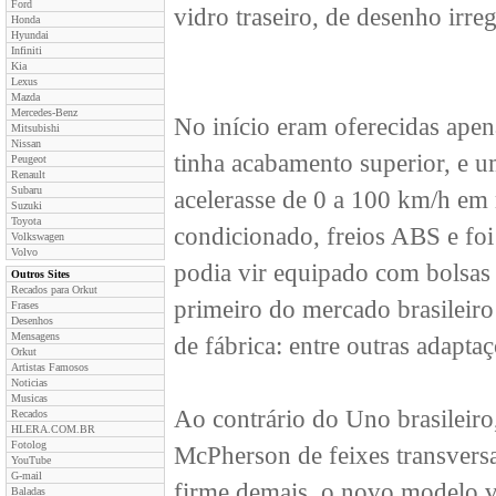
Ford
vidro traseiro, de desenho irreg
Honda
Hyundai
Infiniti
Kia
Lexus
Mazda
Mercedes-Benz
No início eram oferecidas apen
Mitsubishi
Nissan
tinha acabamento superior, e 
Peugeot
Renault
Subaru
acelerasse de 0 a 100 km/h em
Suzuki
Toyota
condicionado, freios ABS e foi
Volkswagen
Volvo
podia vir equipado com bolsas 
Outros Sites
Recados para Orkut
primeiro do mercado brasileiro
Frases
Desenhos
Mensagens
de fábrica: entre outras adaptaç
Orkut
Artistas Famosos
Noticias
Musicas
Ao contrário do Uno brasileiro
Recados
HLERA.COM.BR
Fotolog
McPherson de feixes transversa
YouTube
G-mail
firme demais, o novo modelo v
Baladas