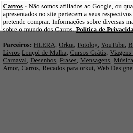
Carros
- Não somos afiliados ao Google, ou qual
apresentados no site pertecem a seus respectivos
pretende comprar. Informações sobre diversas ma
sobre o mundo dos Carros.
Política de Privacid
Parceiros:
HLERA
,
Orkut
,
Fotolog
,
YouTube
,
B
Livros
Lençol de Malha
,
Cursos Grátis
,
Viagens 
Carnaval
,
Desenhos
,
Frases
,
Mensagens
,
Música
Amor
,
Carros
,
Recados para orkut
,
Web Designe