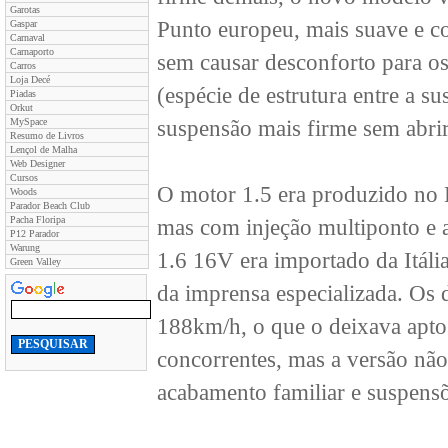
Garotas
Punto europeu, mais suave e co
Gaspar
Carnaval
Carnaporto
sem causar desconforto para o
Carros
Loja Decé
(espécie de estrutura entre a s
Piadas
Orkut
MySpace
suspensão mais firme sem abri
Resumo de Livros
Lençol de Malha
Web Designer
Cursos
O motor 1.5 era produzido no B
Woods
Parador Beach Club
Pacha Floripa
mas com injeção multiponto e
P12 Parador
Warung
1.6 16V era importado da Itáli
Green Valley
da imprensa especializada. Os
188km/h, o que o deixava apto 
concorrentes, mas a versão não
acabamento familiar e suspensõ