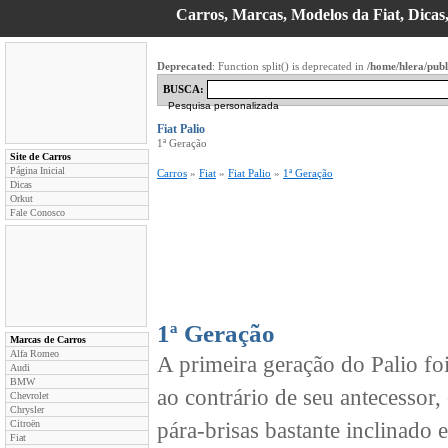
Carros, Marcas, Modelos da Fiat, Dicas
Deprecated
: Function split() is deprecated in
/home/hlera/pub
BUSCA:
Pesquisa personalizada
Fiat Palio
1ª Geração
Site de Carros
Página Inicial
Carros
»
Fiat
»
Fiat Palio
»
1ª Geração
Dicas
Orkut
Fale Conosco
1ª Geração
Marcas de Carros
Alfa Romeo
A primeira geração do Palio fo
Audi
BMW
ao contrário de seu antecessor
Chevrolet
Chrysler
Citroën
pára-brisas bastante inclinado 
Fiat